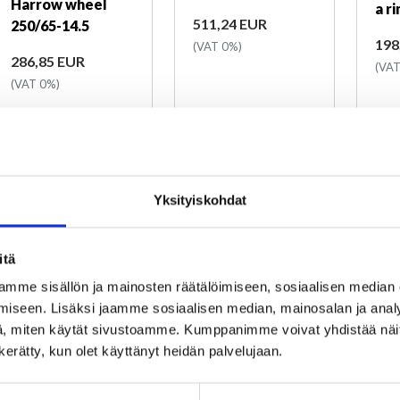
Harrow wheel
a r
Price
511,24 EUR
250/65-14.5
Pri
198
(VAT 0%)
Price
286,85 EUR
(VAT
(VAT 0%)
Yksityiskohdat
itä
mme sisällön ja mainosten räätälöimiseen, sosiaalisen median
iseen. Lisäksi jaamme sosiaalisen median, mainosalan ja analy
, miten käytät sivustoamme. Kumppanimme voivat yhdistää näitä t
Out of stock
Out of stock
In
n kerätty, kun olet käyttänyt heidän palvelujaan.
Temporarily out of
Temporarily out of
Pro
stock
stock
05R
Product number
Product number