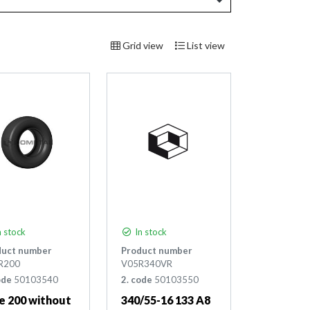
Grid view
List view
 stock
In stock
duct number
Product number
R200
V05R340VR
ode
50103540
2. code
50103550
e 200 without
340/55-16 133 A8