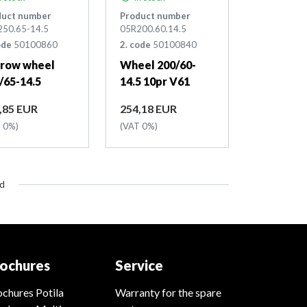
duct number
Product number
50.65-14.5
05R200.60.14.5
ode
50100860
2. code
50100840
row wheel
Wheel 200/60-
/65-14.5
14.5 10pr V61
ce
Price
,85 EUR
254,18 EUR
 0%)
(VAT 0%)
ed
ochures
Service
chures Potila
Warranty for the spare