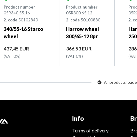
Product number
Product number
Pro
05R340.55.16
05R300.65.12
05R2
2. code
50102840
2. code
50100880
2. c
340/55-16 Starco
Harrow wheel
Har
wheel
300/65-12 8pr
250
Price
Price
Pri
437,45 EUR
366,53 EUR
286
(VAT 0%)
(VAT 0%)
(VAT
All products load
Info
Br
Terms of delivery
Bro