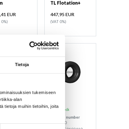
im
TL Flotation+
ce
Price
,41 EUR
447,95 EUR
 0%)
(VAT 0%)
Tietoja
 ominaisuuksien tukemiseen
tiikka-alan
ietoja muihin tietoihin, joita
 stock
In stock
duct number
Product number
340.55.16VR
V05R250