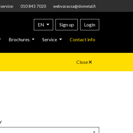
service:
010 843 7020
webvaraosa@dometal.fi
EN
Sign up
Login
Brochures
Service
Contact info
Close
y