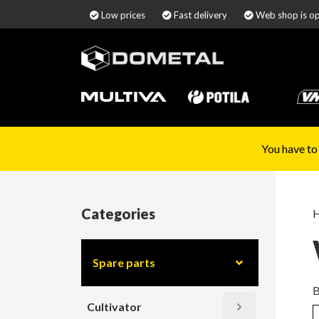
Low prices
Fast delivery
Web shop is o
You have to
Categories
Spare parts
B
Cultivator