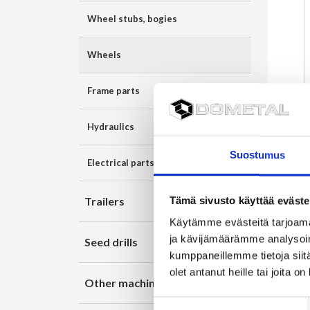
Wheel stubs, bogies
Wheels
Frame parts
Hydraulics
Suostumus
Electrical parts
Trailers
Tämä sivusto käyttää eväste
Käytämme evästeitä tarjoama
ja kävijämäärämme analysoim
Seed drills
kumppaneillemme tietoja siitä
olet antanut heille tai joita o
Other machines
Suostumuksen