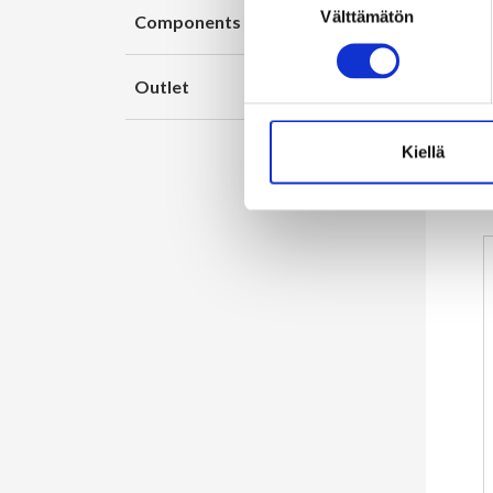
Välttämätön
valinta
Components
Outlet
Kiellä