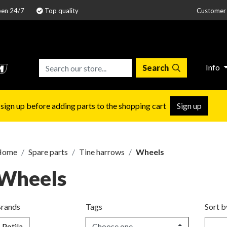
pen 24/7
Top quality
Customer 
Info
Search
 sign up before adding parts to the shopping cart
Sign up
Home
Spare parts
Tine harrows
Wheels
Wheels
rands
Tags
Sort b
Potila