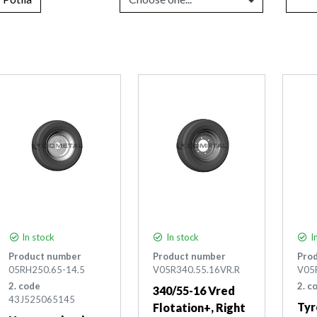
In stock
In stock
In
Product number
Product number
Pro
05RH250.65-14.5
V05R340.55.16VR.R
V05
2. code
2. c
340/55-16 Vred
43J525065145
Tyr
Flotation+, Right