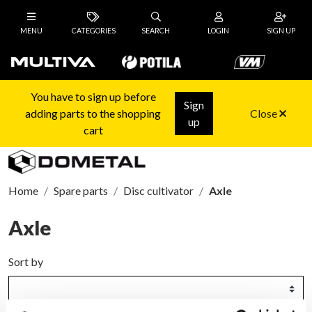
MENU
CATEGORIES
SEARCH
LOGIN
SIGN UP
You have to sign up before
Sign
adding parts to the shopping
Close
up
cart
Home
Spare parts
Disc cultivator
Axle
Axle
Sort by