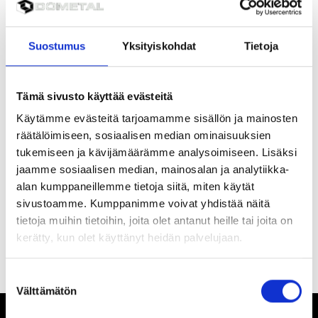
Filter products
Suostumus
Yksityiskohdat
Tietoja
Grid view
List view
Wheel bearing kit for 6b stub
In stock
Tämä sivusto käyttää evästeitä
Product number
V05LAASRJTVZ6P
Käytämme evästeitä tarjoamamme sisällön ja mainosten
2. code
50103320
räätälöimiseen, sosiaalisen median ominaisuuksien
Price
211,31 EUR
(VAT 0%)
tukemiseen ja kävijämäärämme analysoimiseen. Lisäksi
Hub cap for 6b stub, with threads
In stock
jaamme sosiaalisen median, mainosalan ja analytiikka-
Product number
V07NAP6RA.1
alan kumppaneillemme tietoja siitä, miten käytät
2. code
50103330
sivustoamme. Kumppanimme voivat yhdistää näitä
Price
20,00 EUR
(VAT 0%)
tietoja muihin tietoihin, joita olet antanut heille tai joita on
kerätty, kun olet käyttänyt heidän palvelujaan.
All products loaded
Suostumuksen
Välttämätön
valinta