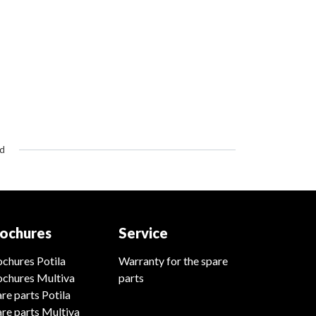
ed
ochures
Service
chures Potila
Warranty for the spare
ochures Multiva
parts
re parts Potila
re parts Multiva