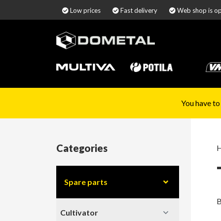
Low prices
Fast delivery
Web shop is o
You have to
Categories
Spare parts
B
Cultivator