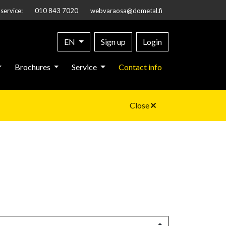
service:
010 843 7020
webvaraosa@dometal.fi
EN
Sign up
Login
Brochures
Service
Contact info
Close