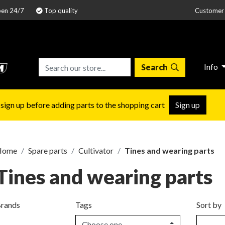
pen 24/7
Top quality
Customer 
Info
Search
 sign up before adding parts to the shopping cart
Sign up
Home
Spare parts
Cultivator
Tines and wearing parts
Tines and wearing parts
rands
Tags
Sort by