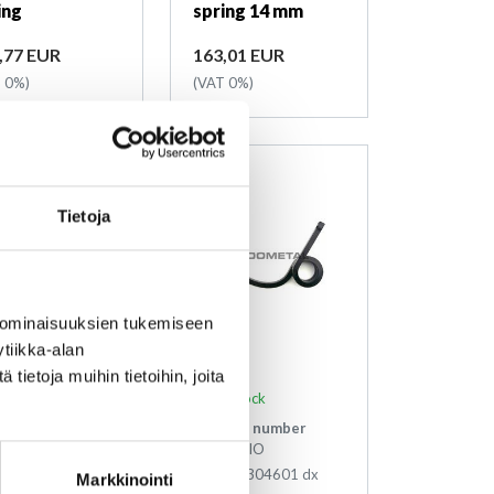
ing
spring 14 mm
ce
Price
,77 EUR
163,01 EUR
 0%)
(VAT 0%)
Tietoja
 ominaisuuksien tukemiseen
tiikka-alan
ietoja muihin tietoihin, joita
 stock
In stock
duct number
Product number
3KKPIIKN
43J3KPIIO
ode
VFM KK Plus
2. code
304601 dx
Markkinointi