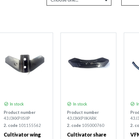
In stock
In stock
In
Product number
Product number
Pro
43J3KKPIISIIP
43J3KKPIIKARK
43J
2. code
101155562
2. code
105000760
2. c
Cultivator wing
Cultivator share
VFM