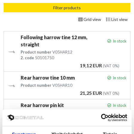
Filter products
Grid view
List view
Following harrow tine 12 mm,
In stock
straight
Product number
V05HAR12
2. code
50101750
Price
19,12 EUR
(VAT 0%)
Rear harrow tine 10 mm
In stock
Product number
V05HAR10
Price
21,25 EUR
(VAT 0%)
Rear harrow pin kit
In stock
Product number
Vstd5294KIT
Price
35,70 EUR
(VAT 0%)
Following harrow arm, long
In stock