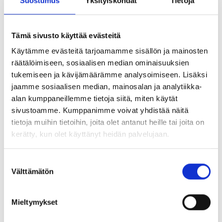
Suostumus
Yksityiskohdat
Tietoja
Product number
std5047b.1
2. code
50501500
Price
46,75 EUR
(VAT 0%)
Tämä sivusto käyttää evästeitä
Käytämme evästeitä tarjoamamme sisällön ja mainosten
Following harrow tine clamp
In stock
räätälöimiseen, sosiaalisen median ominaisuuksien
Product number
V05HARK
tukemiseen ja kävijämäärämme analysoimiseen. Lisäksi
2. code
50103570
Price
jaamme sosiaalisen median, mainosalan ja analytiikka-
7,89 EUR
(VAT 0%)
alan kumppaneillemme tietoja siitä, miten käytät
Following harrow tine, 12mm bent.
sivustoamme. Kumppanimme voivat yhdistää näitä
In stock
Black
tietoja muihin tietoihin, joita olet antanut heille tai joita on
Product number
43J3JH12MP
kerätty, kun olet käyttänyt heidän palvelujaan.
2. code
112100440S
Price
13,47 EUR
(VAT 0%)
Suostumuksen
Välttämätön
valinta
Locking pin d12
In stock
Product number
423398
Price
11,69 EUR
(VAT 0%)
Mieltymykset
Following harrow arm, short
In stock