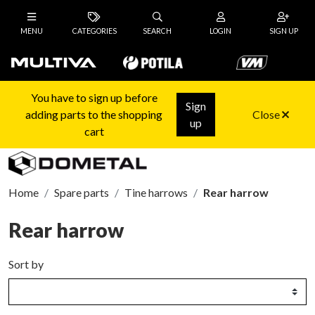
MENU
CATEGORIES
SEARCH
LOGIN
SIGN UP
You have to sign up before
Sign
adding parts to the shopping
Close
up
cart
Home
Spare parts
Tine harrows
Rear harrow
Rear harrow
Sort by