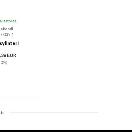
arastossa
tekoodi
10039.1
sylinteri
ta
,38 EUR
 0%)
ttu