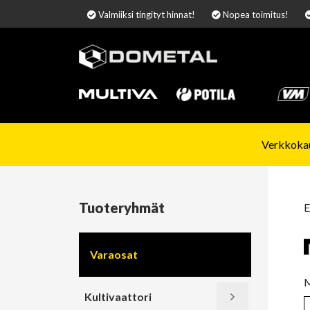
Valmiiksi tingityt hinnat!
Nopea toimitus!
Verkkokau
Tuoteryhmät
E
Varaosat
M
Kultivaattori