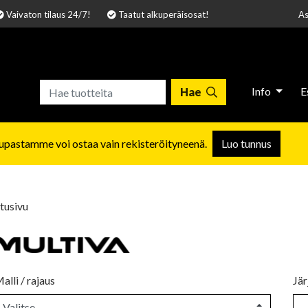
Vaivaton tilaus 24/7!
Taatut alkuperäisosat!
As
Info
E
Hae
pastamme voi ostaa vain rekisteröityneenä.
Luo tunnus
tusivu
alli / rajaus
Jär