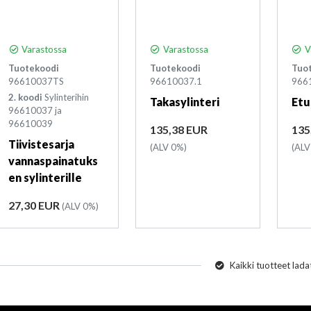
Varastossa
Varastossa
V
Tuotekoodi
Tuotekoodi
Tuo
96610037TS
96610037.1
966
2. koodi
Sylinterihin
Takasylinteri
Etu
96610037 ja
96610039
Hinta
Hin
135,38 EUR
135
Tiivistesarja
(ALV 0%)
(ALV
vannaspainatuks
en sylinterille
Hinta
27,30 EUR
(ALV 0%)
Kaikki tuotteet lada