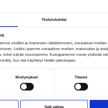
Varastossa
Varastossa
V
Tuotekoodi
Tuotekoodi
Tuo
95610146.1
95610164.1
991
Yksityiskohdat
2. k
Säätötanko, pitkä
Säätötanko, lyhyt
Kuu
Hinta
Hinta
38,95 EUR
32,13 EUR
(ALV 0%)
(ALV 0%)
itä
M16
mme sisällön ja mainosten räätälöimiseen, sosiaalisen median
Hin
2,7
iseen. Lisäksi jaamme sosiaalisen median, mainosalan ja analy
, miten käytät sivustoamme. Kumppanimme voivat yhdistää näitä t
n kerätty, kun olet käyttänyt heidän palvelujaan.
Mieltymykset
Tilastot
Salli valinta