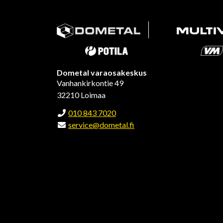
Dometal varaosakeskus
Vanhankirkontie 49
32210 Loimaa
010 843 7020
service@dometal.fi