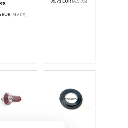
Hinta
36,71 EUR
(ALV 0%)
ex
ta
6 EUR
(ALV 0%)