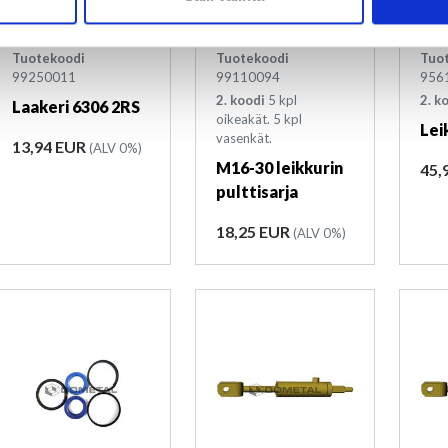
Varastossa
Varastossa
V
Tuotekoodi
Tuotekoodi
Tuo
99250011
99110094
956
2. koodi
5 kpl
2. k
Laakeri 6306 2RS
oikeakät. 5 kpl
Lei
vasenkät.
Hinta
13,94 EUR
(ALV 0%)
M16-30 leikkurin
Hin
45,
pulttisarja
Hinta
18,25 EUR
(ALV 0%)