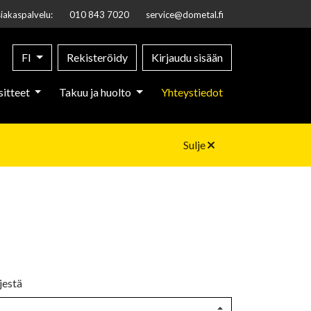
iakaspalvelu:
010 843 7020
service@dometal.fi
FI
Rekisteröidy
Kirjaudu sisään
sitteet
Takuu ja huolto
Yhteystiedot
Sulje
jestä