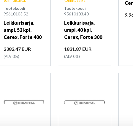
toimitusaika.
toimitusaika.
Cer
Tuotekoodi
Tuotekoodi
95610103.52
95610103.40
Hin
9,9
Leikkurisarja,
Leikkurisarja,
umpi, 52 kpl,
umpi, 40 kpl,
Cerex, Forte 400
Cerex, Forte 300
Hinta
Hinta
2382,47 EUR
1831,87 EUR
(ALV 0%)
(ALV 0%)