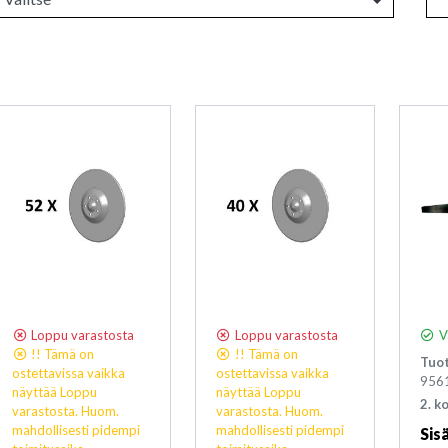
Loppu varastosta
Loppu varastosta
V
!! Tämä on
!! Tämä on
Tuo
ostettavissa vaikka
ostettavissa vaikka
956
näyttää Loppu
näyttää Loppu
2. k
varastosta. Huom.
varastosta. Huom.
mahdollisesti pidempi
mahdollisesti pidempi
Sisä