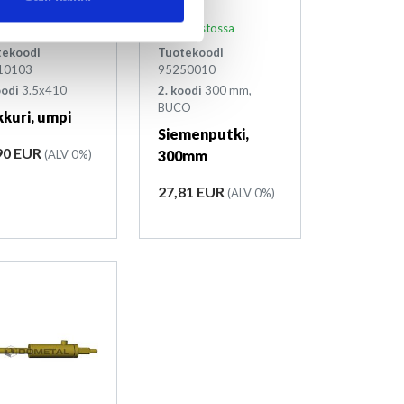
arastossa
Varastossa
tekoodi
Tuotekoodi
10103
95250010
oodi
3.5x410
2. koodi
300 mm,
BUCO
kkuri, umpi
Siemenputki,
ta
90 EUR
(ALV 0%)
300mm
Hinta
27,81 EUR
(ALV 0%)