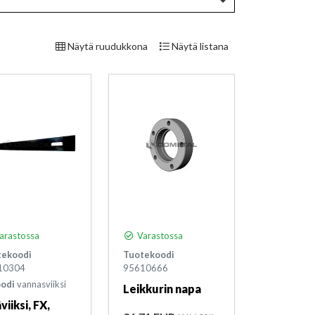
Näytä ruudukkona
Näytä listana
arastossa
Varastossa
tekoodi
Tuotekoodi
10304
95610666
oodi
vannasviiksi
Leikkurin napa
viiksi, FX,