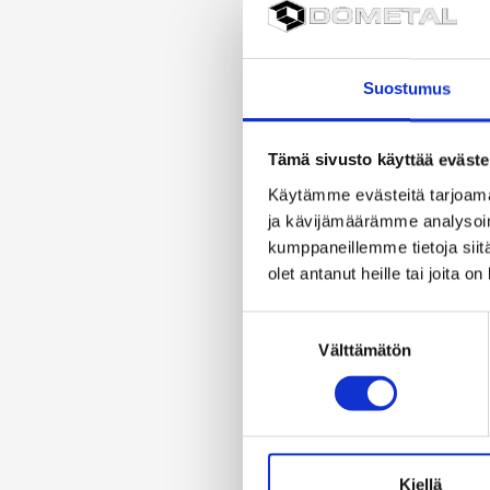
Suostumus
Tämä sivusto käyttää eväste
Käytämme evästeitä tarjoama
ja kävijämäärämme analysoim
kumppaneillemme tietoja siitä
olet antanut heille tai joita o
Suostumuksen
Välttämätön
valinta
Kiellä