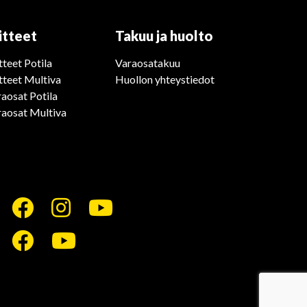
itteet
Takuu ja huolto
tteet Potila
Varaosatakuu
tteet Multiva
Huollon yhteystiedot
aosat Potila
raosat Multiva