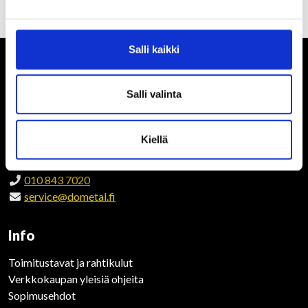
Salli kaikki
Salli valinta
Dometal varaosakeskus
Vanhankirkontie 49
Kiellä
32210 Loimaa
010 843 7020
service@dometal.fi
Info
Toimitustavat ja rahtikulut
Verkkokaupan yleisiä ohjeita
Sopimusehdot