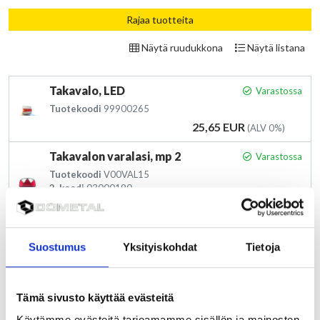
Rajaa tuotteita
Näytä ruudukkona
Näytä listana
Takavalo, LED
Varastossa
Tuotekoodi
99900265
Hinta
25,65 EUR
(ALV 0%)
Takavalon varalasi, mp 2
Varastossa
Tuotekoodi
V00VAL15
2. koodi
03000190
Hinta
15,14 EUR
(ALV 0%)
MultiLED vasen
Varastossa
Suostumus
Yksityiskohdat
Tietoja
Tuotekoodi
00VAL26
2. koodi
03000300
Hinta
150,00 EUR
(ALV 0%)
Tämä sivusto käyttää evästeitä
MultiLED oikea
Varastossa
Käytämme evästeitä tarjoamamme sisällön ja mainosten