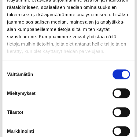
Tuotekoodi
00VAL25
räätälöimiseen, sosiaalisen median ominaisuuksien
2. koodi
03000290
tukemiseen ja kävijämäärämme analysoimiseen. Lisäksi
Hinta
150,00 EUR
(ALV 0%)
jaamme sosiaalisen median, mainosalan ja analytiikka-
alan kumppaneillemme tietoja siitä, miten käytät
Takavalo, vasen
Varastossa
sivustoamme. Kumppanimme voivat yhdistää näitä
Tuotekoodi
00VAL17
tietoja muihin tietoihin, joita olet antanut heille tai joita on
2. koodi
03000220
kerätty, kun olet käyttänyt heidän palvelujaan.
Hinta
23,11 EUR
(ALV 0%)
Takavalo, oikea
Varastossa
Suostumuksen
Tuotekoodi
00VAL16
Välttämätön
valinta
2. koodi
03000210
Hinta
23,11 EUR
(ALV 0%)
Mieltymykset
Takavalojen johtosarja
Varastossa
Tuotekoodi
00VAL15
Tilastot
2. koodi
03000200
Hinta
78,88 EUR
(ALV 0%)
Markkinointi
Kaikki tuotteet ladattu