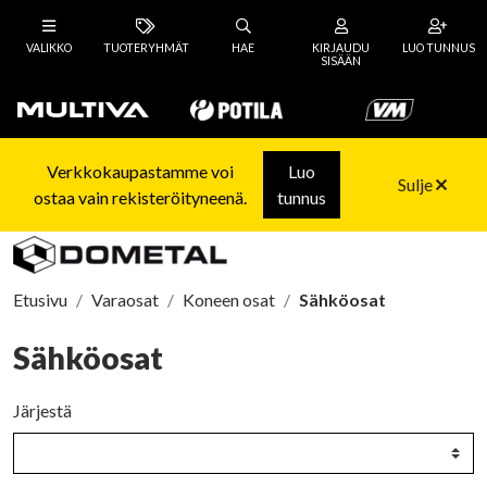
VALIKKO
TUOTERYHMÄT
HAE
KIRJAUDU
LUO TUNNUS
SISÄÄN
Verkkokaupastamme voi
Luo
Sulje
ostaa vain rekisteröityneenä.
tunnus
Etusivu
Varaosat
Koneen osat
Sähköosat
Sähköosat
Järjestä