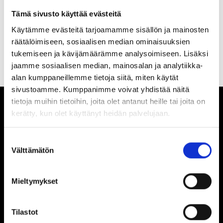
Rajaa tuotteita
Tämä sivusto käyttää evästeitä
Käytämme evästeitä tarjoamamme sisällön ja mainosten
Näytä ruudukkona
Näytä listana
räätälöimiseen, sosiaalisen median ominaisuuksien
tukemiseen ja kävijämäärämme analysoimiseen. Lisäksi
Tuotteita ei löytynyt.
jaamme sosiaalisen median, mainosalan ja analytiikka-
alan kumppaneillemme tietoja siitä, miten käytät
sivustoamme. Kumppanimme voivat yhdistää näitä
tietoja muihin tietoihin, joita olet antanut heille tai joita on
kerätty, kun olet käyttänyt heidän palvelujaan.
Suostumuksen
Dometal varaosakeskus
Välttämätön
valinta
Vanhankirkontie 49
32210 Loimaa
Mieltymykset
010 843 7020
service@dometal.fi
Tilastot