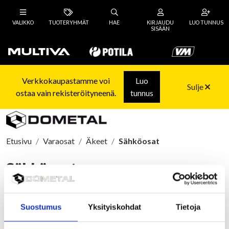
VALIKKO
TUOTERYHMÄT
HAE
KIRJAUDU
LUO TUNNUS
SISÄÄN
Verkkokaupastamme voi
Luo
Sulje
ostaa vain rekisteröityneenä.
tunnus
Etusivu
Varaosat
Äkeet
Sähköosat
Sähköosat
Järjestä
Suostumus
Yksityiskohdat
Tietoja