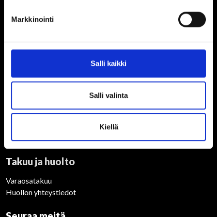
Info
Markkinointi
Toimitustavat ja rahtikulut
Verkkokaupan yleisiä ohjeita
Sopimusehdot
Tietosuojaseloste
Salli kaikki
Esitteet
Salli valinta
Esitteet Potila
Esitteet Multiva
Varaosat Potila
Kiellä
Varaosat Multiva
Takuu ja huolto
Varaosatakuu
Huollon yhteystiedot
Seuraa meitä