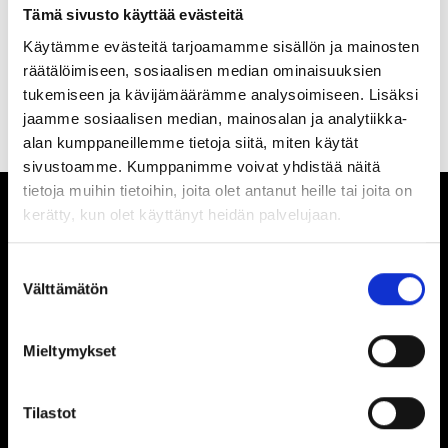
Tämä sivusto käyttää evästeitä
Filter products
Käytämme evästeitä tarjoamamme sisällön ja mainosten
Grid view
List view
räätälöimiseen, sosiaalisen median ominaisuuksien
tukemiseen ja kävijämäärämme analysoimiseen. Lisäksi
No products found.
jaamme sosiaalisen median, mainosalan ja analytiikka-
alan kumppaneillemme tietoja siitä, miten käytät
sivustoamme. Kumppanimme voivat yhdistää näitä
tietoja muihin tietoihin, joita olet antanut heille tai joita on
kerätty, kun olet käyttänyt heidän palvelujaan.
Suostumuksen
Välttämätön
valinta
Dometal varaosakeskus
Vanhankirkontie 49
32210 Loimaa
Mieltymykset
010 843 7020
Open hours 8.00-16.00
service@dometal.fi
Tilastot