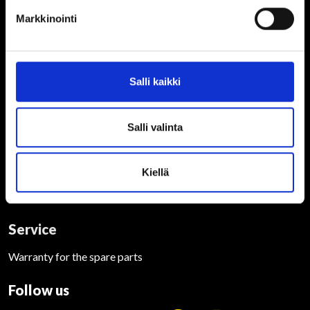
Info
Markkinointi
Terms of delivery
General info
Terms and conditions
Salli kaikki
Privacy statement
Brochures
Salli valinta
Brochures Potila
Brochures Multiva
Kiellä
Spare parts Potila
Spare parts Multiva
Service
Warranty for the spare parts
Follow us