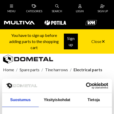
MENU
CATEGORIES
SEARCH
LOGIN
SIGN UP
You have to sign up before
Sign
adding parts to the shopping
Close
up
cart
Home
Spare parts
Tine harrows
Electrical parts
Electrical parts
Sort by
Suostumus
Yksityiskohdat
Tietoja