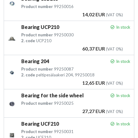
Product number
99250016
Price
14,02 EUR
(VAT 0%)
Bearing UCP210
In stock
Product number
99250030
2. code
UCP210
Price
60,37 EUR
(VAT 0%)
Bearing 204
In stock
Product number
99250087
2. code
peltipesälaakeri 204, 99250018
Price
12,65 EUR
(VAT 0%)
Bearing for the side wheel
In stock
Product number
99250025
Price
27,27 EUR
(VAT 0%)
Bearing UCF210
In stock
Product number
99250031
2. code
UCF210