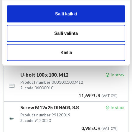
Plate 50/12
In stock
Salli kaikki
Product number
std5105
2. code
50502780
Price
18,11 EUR
(VAT 0%)
Salli valinta
Screw M12-100 10.9 DIN 931
In stock
Product number
00P02121001
Kiellä
2. code
01001030
Price
2,41 EUR
(VAT 0%)
U-bolt 100 x 100, M12
In stock
Product number
00U100.100.M12
2. code
06000010
Price
11,69 EUR
(VAT 0%)
Screw M12x25 DIN603, 8.8
In stock
Product number
99120019
2. code
9120020
Price
0,98 EUR
(VAT 0%)