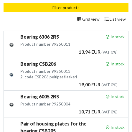
Filter products
Grid view
List view
Bearing 6306 2RS
In stock
Product number
99250011
Price
13,94 EUR
(VAT 0%)
Bearing CSB206
In stock
Product number
99250013
2. code
CSB206 peltipesälaakeri
Price
19,00 EUR
(VAT 0%)
Bearing 6005 2RS
In stock
Product number
99250004
Price
10,71 EUR
(VAT 0%)
Pair of housing plates for the
In stock
bearing CSB205