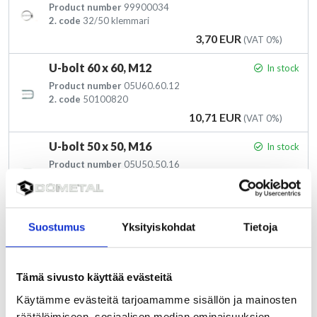
Product number
99900034
2. code
32/50 klemmari
Price
3,70 EUR
(VAT 0%)
U-bolt 60 x 60, M12
In stock
Product number
05U60.60.12
2. code
50100820
Price
10,71 EUR
(VAT 0%)
U-bolt 50 x 50, M16
In stock
Product number
05U50.50.16
2. code
50100810
Price
11,69 EUR
(VAT 0%)
U-bolt 50 x 50, M12
In stock
Suostumus
Yksityiskohdat
Tietoja
Product number
05U50.50.12
2. code
50100800
Price
10,71 EUR
(VAT 0%)
Tämä sivusto käyttää evästeitä
Käytämme evästeitä tarjoamamme sisällön ja mainosten
Plate 50/16
In stock
räätälöimiseen, sosiaalisen median ominaisuuksien