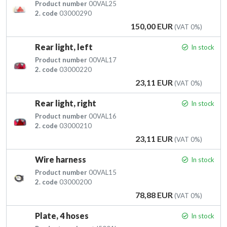
Product number
00VAL25
2. code
03000290
Price
150,00 EUR
(VAT 0%)
Rear light, left
In stock
Product number
00VAL17
2. code
03000220
Price
23,11 EUR
(VAT 0%)
Rear light, right
In stock
Product number
00VAL16
2. code
03000210
Price
23,11 EUR
(VAT 0%)
Wire harness
In stock
Product number
00VAL15
2. code
03000200
Price
78,88 EUR
(VAT 0%)
Plate, 4 hoses
In stock