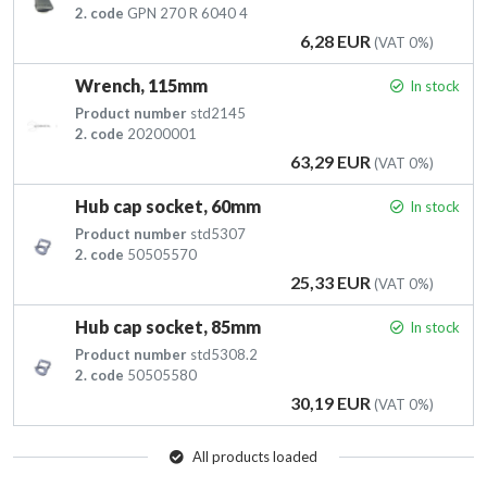
2. code
GPN 270 R 6040 4
Price
6,28 EUR
(VAT 0%)
Wrench, 115mm
In stock
Product number
std2145
2. code
20200001
Price
63,29 EUR
(VAT 0%)
Hub cap socket, 60mm
In stock
Product number
std5307
2. code
50505570
Price
25,33 EUR
(VAT 0%)
Hub cap socket, 85mm
In stock
Product number
std5308.2
2. code
50505580
Price
30,19 EUR
(VAT 0%)
All products loaded