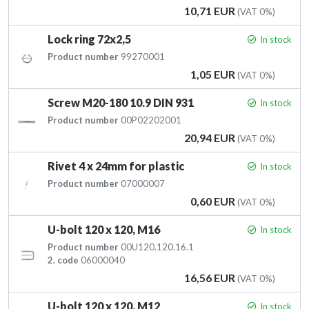
Price
10,71 EUR
(VAT 0%)
Lock ring 72x2,5
In stock
Product number
99270001
Price
1,05 EUR
(VAT 0%)
Screw M20-180 10.9 DIN 931
In stock
Product number
00P02202001
Price
20,94 EUR
(VAT 0%)
Rivet 4 x 24mm for plastic
In stock
Product number
07000007
Price
0,60 EUR
(VAT 0%)
U-bolt 120 x 120, M16
In stock
Product number
00U120.120.16.1
2. code
06000040
Price
16,56 EUR
(VAT 0%)
U-bolt 120 x 120, M12
In stock