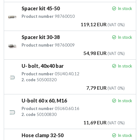
Spacer kit 45-50
In stock
Product number
98760010
Price
119,12 EUR
(VAT 0%)
Spacer kit 30-38
In stock
Product number
98760009
Price
54,98 EUR
(VAT 0%)
U- bolt, 40x40 bar
In stock
Product number
05U40.40.12
2. code
50500320
Price
7,79 EUR
(VAT 0%)
U-bolt 60 x 60, M16
In stock
Product number
05U60.60.16
2. code
50100830
Price
11,69 EUR
(VAT 0%)
Hose clamp 32-50
In stock