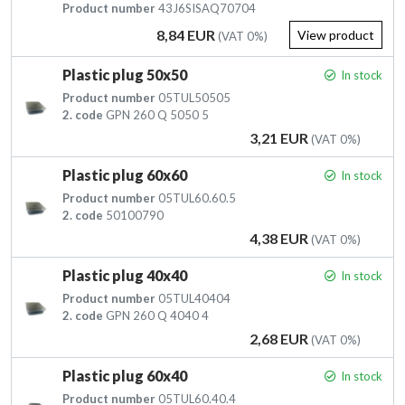
Product number
43J6SISAQ70704
Price
8,84 EUR
View product
(VAT 0%)
Plastic plug 50x50
In stock
Product number
05TUL50505
2. code
GPN 260 Q 5050 5
Price
3,21 EUR
(VAT 0%)
Plastic plug 60x60
In stock
Product number
05TUL60.60.5
2. code
50100790
Price
4,38 EUR
(VAT 0%)
Plastic plug 40x40
In stock
Product number
05TUL40404
2. code
GPN 260 Q 4040 4
Price
2,68 EUR
(VAT 0%)
Plastic plug 60x40
In stock
Product number
05TUL60.40.4