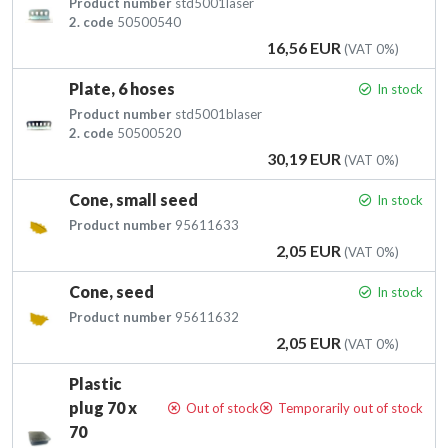
Product number
std5001laser
2. code
50500540
Price
16,56 EUR
(VAT 0%)
Plate, 6 hoses
In stock
Product number
std5001blaser
2. code
50500520
Price
30,19 EUR
(VAT 0%)
Cone, small seed
In stock
Product number
95611633
Price
2,05 EUR
(VAT 0%)
Cone, seed
In stock
Product number
95611632
Price
2,05 EUR
(VAT 0%)
Plastic
plug 70 x
Out of stock
Temporarily out of stock
70