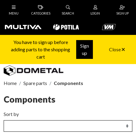
MENU
CATEGORIES
SEARCH
LOGIN
SIGN UP
You have to sign up before
Sign
adding parts to the shopping
Close
up
cart
Home
Spare parts
Components
Components
Sort by