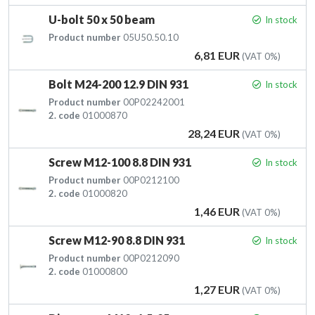
U-bolt 50 x 50 beam
In stock
Product number
05U50.50.10
Price
6,81 EUR
(VAT 0%)
Bolt M24-200 12.9 DIN 931
In stock
Product number
00P02242001
2. code
01000870
Price
28,24 EUR
(VAT 0%)
Screw M12-100 8.8 DIN 931
In stock
Product number
00P0212100
2. code
01000820
Price
1,46 EUR
(VAT 0%)
Screw M12-90 8.8 DIN 931
In stock
Product number
00P0212090
2. code
01000800
Price
1,27 EUR
(VAT 0%)