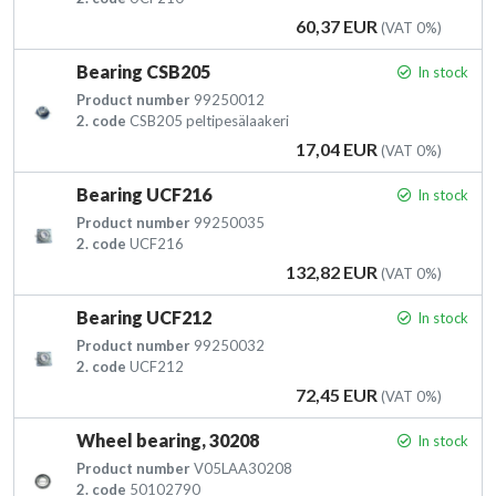
Price
60,37 EUR
(VAT 0%)
Bearing CSB205
In stock
Product number
99250012
2. code
CSB205 peltipesälaakeri
Price
17,04 EUR
(VAT 0%)
Bearing UCF216
In stock
Product number
99250035
2. code
UCF216
Price
132,82 EUR
(VAT 0%)
Bearing UCF212
In stock
Product number
99250032
2. code
UCF212
Price
72,45 EUR
(VAT 0%)
Wheel bearing, 30208
In stock
Product number
V05LAA30208
2. code
50102790