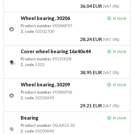
Price
36,04 EUR
(VAT 0%)
Wheel bearing, 30206
In stock
Product number
V05NAP07
2. code
50102700
Price
28,24 EUR
(VAT 0%)
Cover wheel bearing 16x40x44
In stock
Product number
99250028
2. code
5203
Price
38,95 EUR
(VAT 0%)
Wheel bearing, 30209
In stock
Product number
V05NAP06
2. code
50102690
Price
29,21 EUR
(VAT 0%)
Bearing
In stock
Product number
05LAA55.30
2. code
50100640