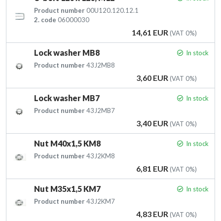
Product number
00U120.120.12.1
2. code
06000030
Price
14,61 EUR
(VAT 0%)
Lock washer MB8
In stock
Product number
43J2MB8
Price
3,60 EUR
(VAT 0%)
Lock washer MB7
In stock
Product number
43J2MB7
Price
3,40 EUR
(VAT 0%)
Nut M40x1,5 KM8
In stock
Product number
43J2KM8
Price
6,81 EUR
(VAT 0%)
Nut M35x1,5 KM7
In stock
Product number
43J2KM7
Price
4,83 EUR
(VAT 0%)