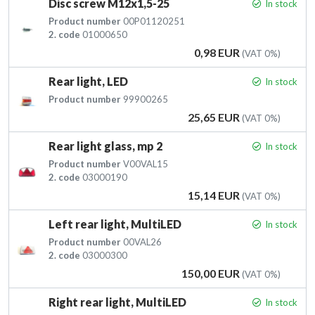
Disc screw M12x1,5-25
In stock
Product number
00P01120251
2. code
01000650
Price
0,98 EUR
(VAT 0%)
Rear light, LED
In stock
Product number
99900265
Price
25,65 EUR
(VAT 0%)
Rear light glass, mp 2
In stock
Product number
V00VAL15
2. code
03000190
Price
15,14 EUR
(VAT 0%)
Left rear light, MultiLED
In stock
Product number
00VAL26
2. code
03000300
Price
150,00 EUR
(VAT 0%)
Right rear light, MultiLED
In stock