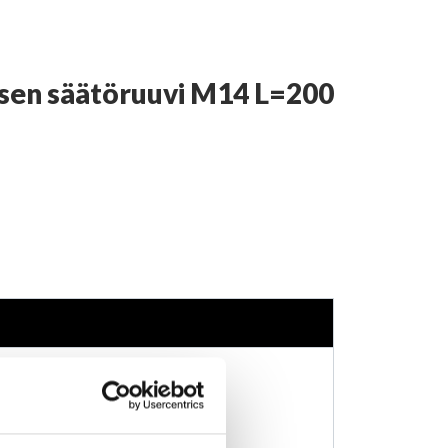
sen säätöruuvi M14 L=200
DS 6000
Forte S