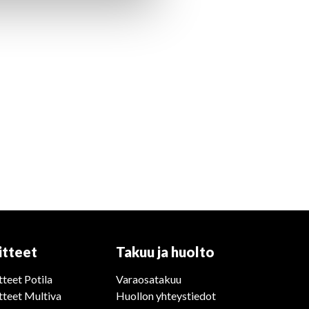
itteet
Takuu ja huolto
tteet Potila
Varaosatakuu
tteet Multiva
Huollon yhteystiedot