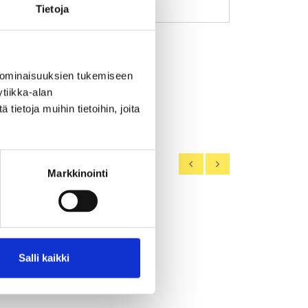
Tietoja
a vain rekisteröityneenä.
 ominaisuuksien tukemiseen
ekisteröidy
tiikka-alan
ietoja muihin tietoihin, joita
Markkinointi
Salli kaikki