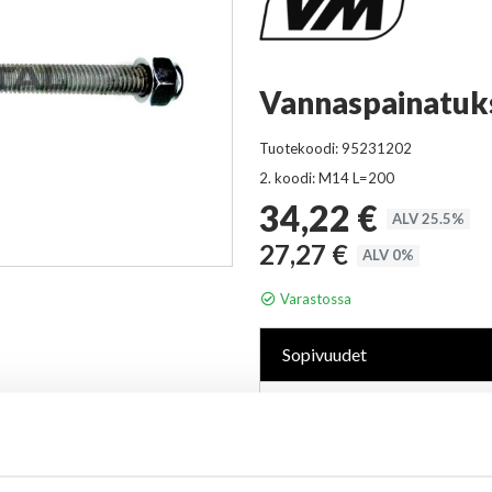
Vannaspainatuk
Tuotekoodi:
95231202
2. koodi:
M14 L=200
34,22 €
ALV 25.5%
Hinta
27,27 €
ALV 0%
Varastossa
Sopivuudet
2010-2015 SK vantailla
SK 2000-2009