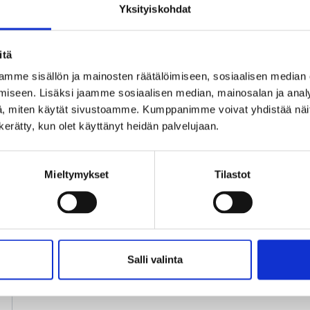
Yksityiskohdat
itä
Verkkokaupastamme voi osta
mme sisällön ja mainosten räätälöimiseen, sosiaalisen median
Kirjaudu sisään
R
iseen. Lisäksi jaamme sosiaalisen median, mainosalan ja analy
, miten käytät sivustoamme. Kumppanimme voivat yhdistää näitä t
n kerätty, kun olet käyttänyt heidän palvelujaan.
Mieltymykset
Tilastot
Salli valinta