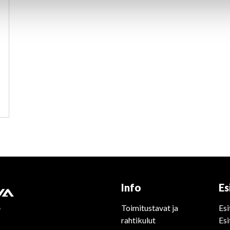
Info
Es
Toimitustavat ja
Esi
rahtikulut
Esi