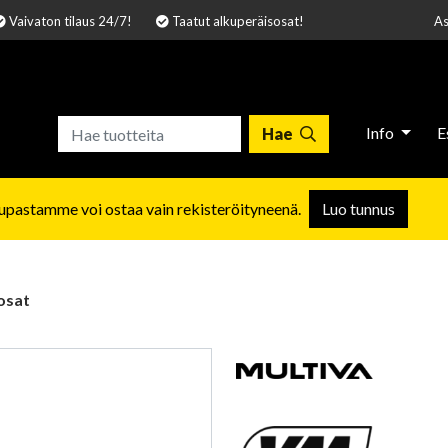
Vaivaton tilaus 24/7!
Taatut alkuperäisosat!
As
Info
E
Hae
pastamme voi ostaa vain rekisteröityneenä.
Luo tunnus
osat