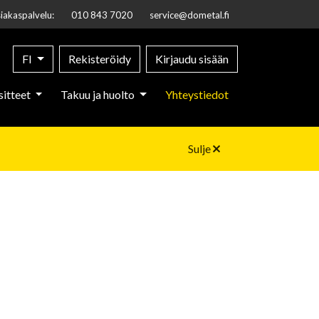
iakaspalvelu:
010 843 7020
service@dometal.fi
FI
Rekisteröidy
Kirjaudu sisään
sitteet
Takuu ja huolto
Yhteystiedot
Sulje