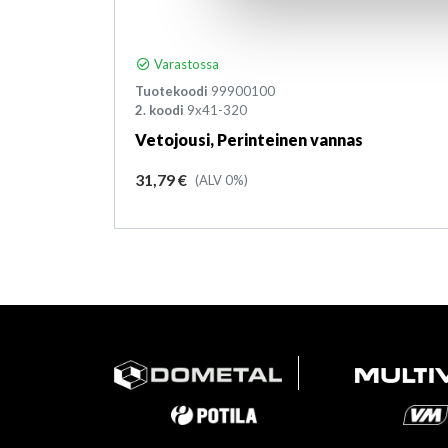
Varastossa
Tuotekoodi
99900100
2. koodi
9x41-320
Vetojousi, Perinteinen vannas
Hinta
31,79 €
(ALV 0%)