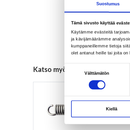
Suostumus
Tämä sivusto käyttää eväste
Käytämme evästeitä tarjoama
ja kävijämäärämme analysoim
kumppaneillemme tietoja siitä
olet antanut heille tai joita o
Suostumuksen
Katso myös nämä
Välttämätön
valinta
Kiellä